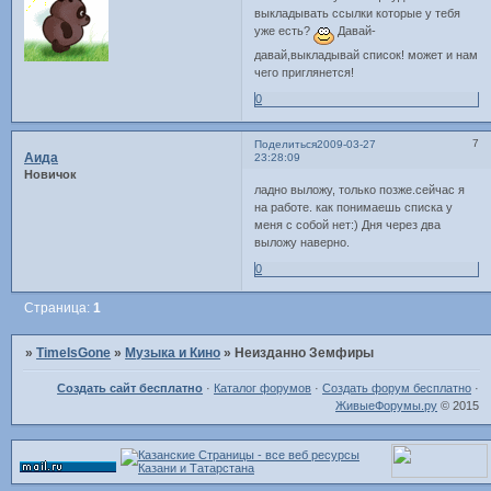
выкладывать ссылки которые у тебя
уже есть?
Давай-
давай,выкладывай список! может и нам
чего приглянется!
0
7
Поделиться
2009-03-27
Аида
23:28:09
Новичок
ладно выложу, только позже.сейчас я
на работе. как понимаешь списка у
меня с собой нет:) Дня через два
выложу наверно.
0
Страница:
1
»
TimeIsGone
»
Музыка и Кино
»
Неизданно Земфиры
Создать сайт бесплатно
·
Каталог форумов
·
Создать форум бесплатно
·
ЖивыеФорумы.ру
© 2015