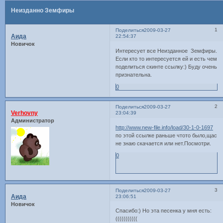
Неизданно Земфиры
1
Поделиться
2009-03-27
Аида
22:54:37
Новичок
Интересует все Неизданное Земфиры.
Если кто то интересуется ей и есть чем
поделиться скинте ссылку:) Буду очень
признательна.
0
2
Поделиться
2009-03-27
Verhovny
23:04:39
Администратор
http://www.new-file.info/load/30-1-0-1697
по этой ссылке раньше чтото было,щас
не знаю скачается или нет.Посмотри.
0
3
Поделиться
2009-03-27
Аида
23:06:51
Новичок
Спасибо:) Но эта песенка у мня есть:
(((((((((((