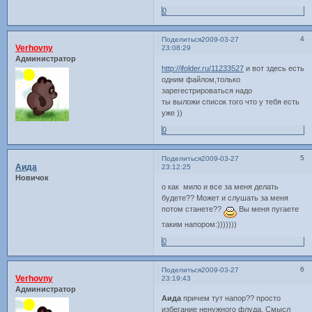
0
4
Поделиться
2009-03-27
Verhovny
23:08:29
Администратор
http://ifolder.ru/11233527
и вот здесь есть
одним файлом,только
зарегестрироваться надо
ты выложи список того что у тебя есть
уже ))
0
5
Поделиться
2009-03-27
Аида
23:12:25
Новичок
о как мило и все за меня делать
будете?? Может и слушать за меня
потом станете??
Вы меня пугаете
таким напором:)))))))
0
6
Поделиться
2009-03-27
Verhovny
23:19:43
Администратор
Аида
причем тут напор?? просто
избегание ненужного флуда. Смысл