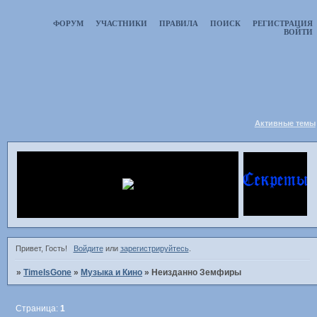
ФОРУМ
УЧАСТНИКИ
ПРАВИЛА
ПОИСК
РЕГИСТРАЦИЯ
ВОЙТИ
Активные темы
Привет, Гость!
Войдите
или
зарегистрируйтесь
.
»
TimeIsGone
»
Музыка и Кино
»
Неизданно Земфиры
Страница:
1