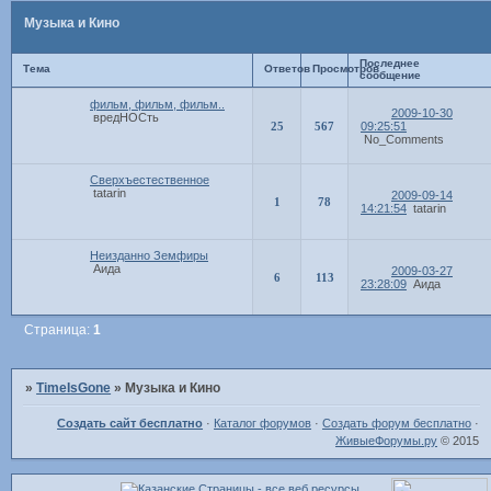
Музыка и Кино
Последнее
Тема
Ответов
Просмотров
сообщение
фильм, фильм, фильм..
2009-10-30
вредНОСть
25
567
09:25:51
No_Comments
Сверхъестественное
tatarin
2009-09-14
1
78
14:21:54
tatarin
Неизданно Земфиры
Аида
2009-03-27
6
113
23:28:09
Аида
Страница:
1
»
TimeIsGone
»
Музыка и Кино
Создать сайт бесплатно
·
Каталог форумов
·
Создать форум бесплатно
·
ЖивыеФорумы.ру
© 2015