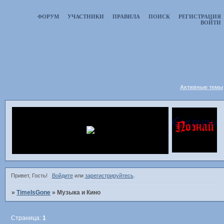
ФОРУМ
УЧАСТНИКИ
ПРАВИЛА
ПОИСК
РЕГИСТРАЦИЯ
ВОЙТИ
Активные темы
Привет, Гость!
Войдите
или
зарегистрируйтесь
.
»
TimeIsGone
»
Музыка и Кино
Страница:
1