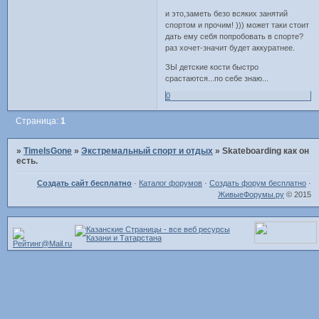
и это,заметь безо всяких занятий
спортом и прочим! ))) может таки стоит
дать ему себя попробовать в спорте?
раз хочет-значит будет аккуратнее.
ЗЫ детские кости быстро
срастаются...по себе знаю...
0
Страница:
1
»
TimeIsGone
»
Экстремальный спорт и отдых
»
Skateboarding как он
есть.
Создать сайт бесплатно
·
Каталог форумов
·
Создать форум бесплатно
·
ЖивыеФорумы.ру
© 2015