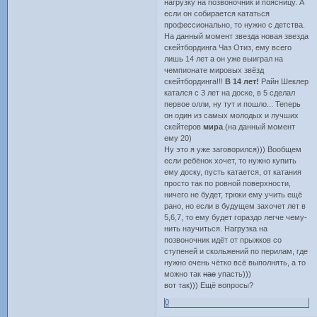
нагрузку на позвоночник и поясницу. А
если он собирается кататься
профессионально, то нужно с детства.
На данный момент звезда новая звезда
скейтбординга Чаз Отиз, ему всего
лишь 14 лет а он уже выиграл на
чемпионате мировых звёзд
скейтбординга!!!
В 14 лет!
Райн Шеклер
катался с 3 лет на доске, в 5 сделал
первое олли, ну тут и пошло... Теперь
он один из самых молодых и лучших
скейтеров
мира
.(на данный момент
ему 20)
Ну это я уже заговорился))) Вообщем
если ребёнок хочет, то нужно купить
ему доску, пусть катается, от катания
просто так по ровной поверхности,
ничего не будет, трюки ему учить ещё
рано, но если в будущем захочет лет в
5,6,7, то ему будет гораздо легче чему-
нить научиться. Нагрузка на
позвоночник идёт от прыжков со
ступеней и скольжений по перилам, где
нужно очень чётко всё выполнять, а то
можно так
нае
упасть)))
вот так))) Ещё вопросы?
0