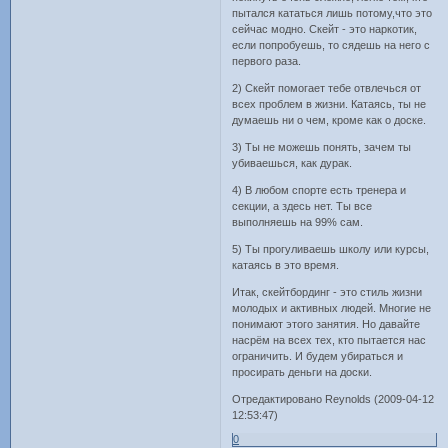
пытался кататься лишь потому,что это
сейчас модно. Скейт - это наркотик,
если попробуешь, то сядешь на него с
первого раза.
2) Скейт помогает тебе отвлечься от
всех проблем в жизни. Катаясь, ты не
думаешь ни о чем, кроме как о доске.
3) Ты не можешь понять, зачем ты
убиваешься, как дурак.
4) В любом спорте есть тренера и
секции, а здесь нет. Ты все
выполняешь на 99% сам.
5) Ты прогуливаешь школу или курсы,
катаясь в это время.
Итак, скейтбординг - это стиль жизни
молодых и активных людей. Многие не
понимают этого занятия. Но давайте
насрём на всех тех, кто пытается нас
ограничить. И будем убираться и
просирать деньги на доски.
Отредактировано Reynolds (2009-04-12
12:53:47)
0