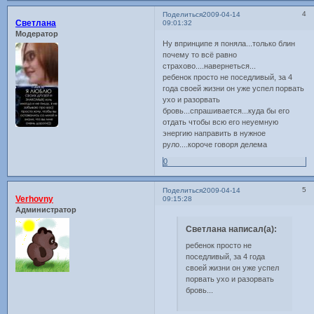
4
Поделиться
2009-04-14
Светлана
09:01:32
Модератор
Ну впринципе я поняла...только блин
почему то всё равно
страхово....навернеться...
ребенок просто не поседливый, за 4
года своей жизни он уже успел порвать
ухо и разорвать
бровь...спрашивается...куда бы его
отдать чтобы всю его неуемную
энергию направить в нужное
руло....короче говоря делема
0
5
Поделиться
2009-04-14
Verhovny
09:15:28
Администратор
Светлана написал(а):
ребенок просто не
поседливый, за 4 года
своей жизни он уже успел
порвать ухо и разорвать
бровь...