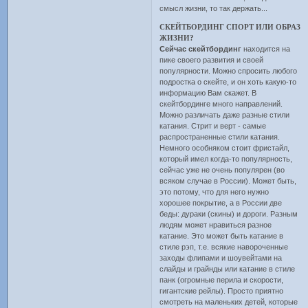
смысл жизни, то так держать...
СКЕЙТБОРДИНГ СПОРТ ИЛИ ОБРАЗ
ЖИЗНИ?
Сейчас скейтбординг
находится на
пике своего развития и своей
популярности. Можно спросить любого
подростка о скейте, и он хоть какую-то
информацию Вам скажет. В
скейтбординге много направлений.
Можно различать даже разные стили
катания. Стрит и верт - самые
распространенные стили катания.
Немного особняком стоит фристайл,
который имел когда-то популярность,
сейчас уже не очень популярен (во
всяком случае в России). Может быть,
это потому, что для него нужно
хорошее покрытие, а в России две
беды: дураки (скины) и дороги. Разным
людям может нравиться разное
катание. Это может быть катание в
стиле рэп, т.е. всякие навороченные
заходы флипами и шоувейтами на
слайды и грайнды или катание в стиле
панк (огромные перила и скорости,
гигантские рейлы). Просто приятно
смотреть на маленьких детей, которые