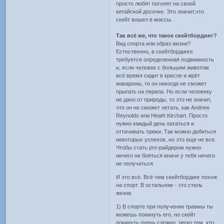
просто любят погонят на своей
китайской досочке. Это значит,что
скейт вошел в массы.
Так всё же, что такое скейтбординг?
Вид спорта или образ жизни?
Естественно, в скейтбординге
требуется определенная подвижность
и, если человек с большим животом
всё время сидит в кресле и жрёт
макароны, то он никогда не сможет
прыгать на перила. Но если человеку
не дано от природы, то это не значит,
что он не сможет летать, как Andrew
Reynolds или Heath Kirchart. Просто
нужно каждый день кататься и
оттачивать трюки. Так можно добиться
некоторых успехов, но это еще не все.
Чтобы стать pro-райдером нужно
ничего не бояться иначе у тебя ничего
не получиться.
И это всё. Всё чем скейтбординг похож
на спорт. В остальном - это стиль
жизни.
1) В спорте при получении травмы ты
можешь покинуть его, но скейт
покинуть очень сложно, легко тем, кто