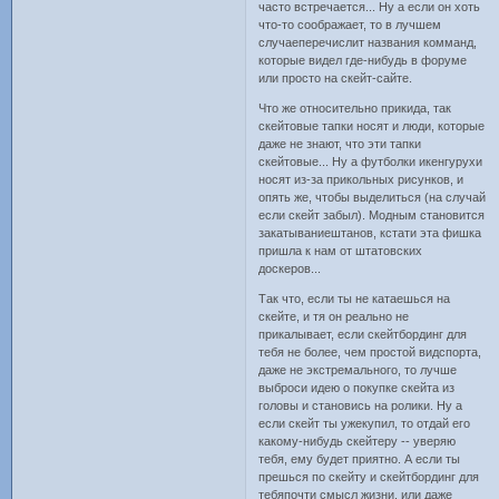
часто встречается... Ну а если он хоть
что-то соображает, то в лучшем
случаеперечислит названия комманд,
которые видел где-нибудь в форуме
или просто на скейт-сайте.
Что же относительно прикида, так
скейтовые тапки носят и люди, которые
даже не знают, что эти тапки
скейтовые... Ну а футболки икенгурухи
носят из-за прикольных рисунков, и
опять же, чтобы выделиться (на случай
если скейт забыл). Модным становится
закатываниештанов, кстати эта фишка
пришла к нам от штатовских
доскеров...
Так что, если ты не катаешься на
скейте, и тя он реально не
прикалывает, если скейтбординг для
тебя не более, чем простой видспорта,
даже не экстремального, то лучше
выброси идею о покупке скейта из
головы и становись на ролики. Ну а
если скейт ты ужекупил, то отдай его
какому-нибудь скейтеру -- уверяю
тебя, ему будет приятно. А если ты
прешься по скейту и скейтбординг для
тебяпочти смысл жизни, или даже