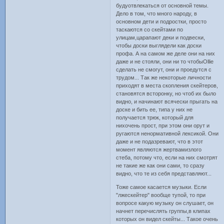
будуотвлекаться от основной темы.
Дело в том, что много народу, в
основном дети и подростки, просто
таскаются со скейтами по
улицам,царапают деки и подвески,
чтобы доски выглядели как доски
профа. А на самом же деле они на них
даже и не стояли, они ни то чтобыOllie
сделать не смогут, они и проедутся с
трудом... Так же некоторые личности
приходят в места скопления скейтеров,
становятся всторонку, но чтоб их было
видно, и начинают всячески прыгать на
доске и бить ее, типа у них не
получается трюк, который для
нихочень прост, при этом они орут и
ругаются ненормативной лексикой. Они
даже и не подазревают, что в этот
момент являются жертвамизлого
стеба, потому что, если на них смотрят
не такие же как они сами, то сразу
видно, что те из себя представляют...
Тоже самое касается музыки. Если
"лжескейтер" вообще тупой, то при
вопросе какую музыку он слушает, он
начнет перечислять группы,в клипах
которых он видел скейты... Такое очень