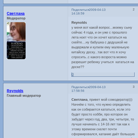
2
Поделиться
2009-04-13
Светлана
14:16:59
Модератор
Reynolds
у меня вот какой вопрос...моему сыну
сейчас 4 года, и он уже с прошлого
лета ноет что он хочет кататься на
скейте....ну бабушка с дедушкой не
выдержали и купили ему маленькую
китайску доску...так вот что я хочу
спросить..с какого возроста можно
разрешит ребенку учиться кататься на
доске??
0
3
Поделиться
2009-04-13
Reynolds
17:58:56
Главный модератор
Светлана
, привет мой сомодератор)))
Начнём с того, что нужно определить
как он собирается кататься, если это
будет просто хобби, про которое он
забудет через год, два, три, четытре, то
лучше начинать с 14-16 лет так как к
этому времени скелет почти
сформировался, катание даёт большую