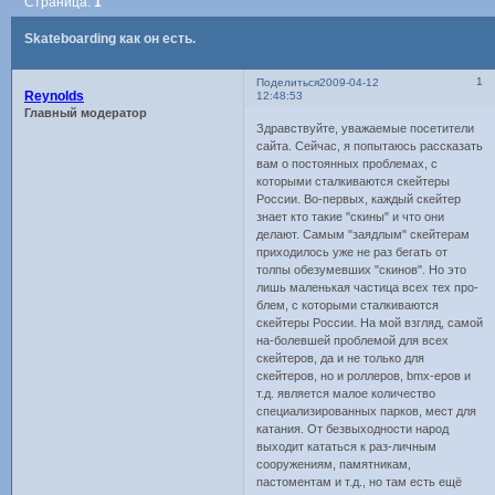
Страница:
1
Skateboarding как он есть.
1
Поделиться
2009-04-12
Reynolds
12:48:53
Главный модератор
Здравствуйте, уважаемые посетители
сайта. Сейчас, я попытаюсь рассказать
вам о постоянных проблемах, с
которыми сталкиваются скейтеры
России. Во-первых, каждый скейтер
знает кто такие "скины" и что они
делают. Самым "заядлым" скейтерам
приходилось уже не раз бегать от
толпы обезумевших "скинов". Но это
лишь маленькая частица всех тех про-
блем, с которыми сталкиваются
скейтеры России. На мой взгляд, самой
на-болевшей проблемой для всех
скейтеров, да и не только для
скейтеров, но и роллеров, bmx-еров и
т.д. является малое количество
специализированных парков, мест для
катания. От безвыходности народ
выходит кататься к раз-личным
сооружениям, памятникам,
пастоментам и т.д., но там есть ещё