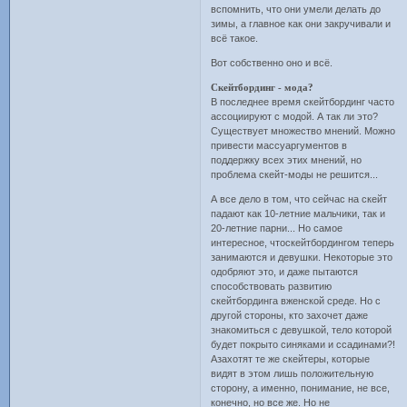
вспомнить, что они умели делать до
зимы, а главное как они закручивали и
всё такое.
Вот собственно оно и всё.
Скейтбординг - мода?
В последнее время скейтбординг часто
ассоциируют с модой. А так ли это?
Существует множество мнений. Можно
привести массуаргументов в
поддержку всех этих мнений, но
проблема скейт-моды не решится...
А все дело в том, что сейчас на скейт
падают как 10-летние мальчики, так и
20-летние парни... Но самое
интересное, чтоскейтбордингом теперь
занимаются и девушки. Некоторые это
одобряют это, и даже пытаются
способствовать развитию
скейтбординга вженской среде. Но с
другой стороны, кто захочет даже
знакомиться с девушкой, тело которой
будет покрыто синяками и ссадинами?!
Азахотят те же скейтеры, которые
видят в этом лишь положительную
сторону, а именно, понимание, не все,
конечно, но все же. Но не