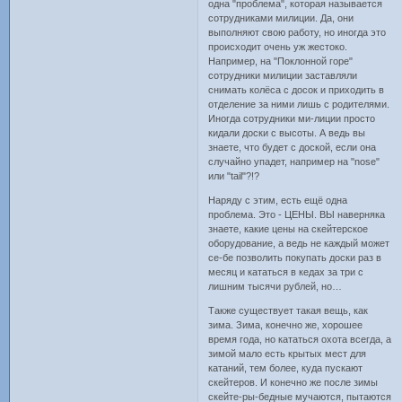
одна "проблема", которая называется
сотрудниками милиции. Да, они
выполняют свою работу, но иногда это
происходит очень уж жестоко.
Например, на "Поклонной горе"
сотрудники милиции заставляли
снимать колёса с досок и приходить в
отделение за ними лишь с родителями.
Иногда сотрудники ми-лиции просто
кидали доски с высоты. А ведь вы
знаете, что будет с доской, если она
случайно упадет, например на "nose"
или "tail"?!?
Наряду с этим, есть ещё одна
проблема. Это - ЦЕНЫ. ВЫ наверняка
знаете, какие цены на скейтерское
оборудование, а ведь не каждый может
се-бе позволить покупать доски раз в
месяц и кататься в кедах за три с
лишним тысячи рублей, но…
Также существует такая вещь, как
зима. Зима, конечно же, хорошее
время года, но кататься охота всегда, а
зимой мало есть крытых мест для
катаний, тем более, куда пускают
скейтеров. И конечно же после зимы
скейте-ры-бедные мучаются, пытаются