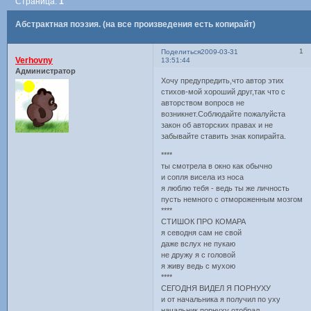
Страница:
1
Абстрактная поэзия. (на все произведения есть копирайт)
1
Поделиться
2009-03-31
Verhovny
13:51:44
Администратор
Хочу предупредить,что автор этих
стихов-мой хороший друг,так что с
авторством вопросв не
возникнет.Соблюдайте пожалуйста
закон об авторских правах и не
забывайте ставить знак копирайта.
****
ты смотрела в окно как обычно
и сопля висела из носа
я люблю тебя - ведь ты же личность
пусть немного с отмороженным мозгом
****
СТИШОК ПРО КОМАРА
я севодня сам не свой
даже вслух не пукаю
не дружу я с головой
я живу ведь с мухою
****
СЕГОДНЯ ВИДЕЛ Я ПОРНУХУ
и от начальника я получил по уху
начальник порнуху отобрал