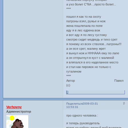
а ухо болит С*КА ...просто болит...
****
пошел я как то на охоту
патроны взял, ружье и нож
жена пошлепала по попе
иду я в лес едрена вож
и вот иду я по лесу густому
смотрю сидит медведь и тихо срет
я понему из всех стволов...патроны!!!
а он все срет, малину жрет
я вынул нож и НННААА ему по лапе
а он отпрыгнул в куст с малиной
я вляпался в его наделанное место
и стал как пирожок но только с
гуталином
****
Автор Павел
(с)
0
2
Поделиться
2009-03-31
Verhovny
13:53:31
Администратор
про одного человека :
я теперь руководитель
возит на работу личный мой водитель