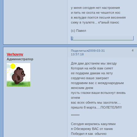
у меня сегодня нет настроения
и пить не охота не чешется нос
в желудке поется песьня весенняя
сижу в туалете... е*аный панос
(с) Павел
0
4
Поделиться
2009-03-31
Verhovny
13:57:18
Администратор
Для дам достанем мы звезду
Которая на небе вам сияет
ее подарим дамам на лету
сердечко ваше заиграет
поздравим вас с международным
женским днем
пусть глазки ваши вспыхнут вновь
огнем
вас всех обнять мы захотели....
пришло 8 марта.....ПОЛЕТЕЛИ!!!
*******
Сегодня мерились какулями
я Обезврежу ВАС от паник
Победил я как обычно