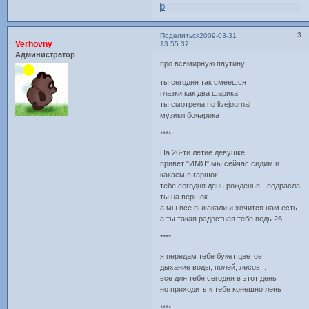
0
3
Поделиться
2009-03-31
Verhovny
13:55:37
Администратор
про всемирную паутину:
ты сегодня так смеешся
глазки как два шарика
ты смотрела по livejournal
музикл бочарика
****
На 26-ти летие девушке:
привет "ИМЯ" мы сейчас сидим и
какаем в гаршок
тебе сегодня день рожденья - подрасла
ты на вершок
а мы все выкакали и хочится нам есть
а ты такая радостная тебе ведь 26
****
я передам тебе букет цветов
дыхание воды, полей, лесов...
все для тебя сегодня в этот день
но приходить к тебе конешно лень
****