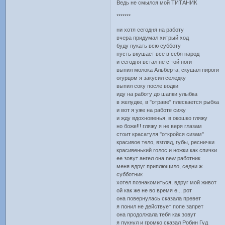
Ведь не смылся мой ТИТАНИК
*******
ни хотя сегодня на работу
вчера придумал хитрый ход
буду пукать всю субботу
пусть вкушает все в себя народ
и сегодня встал не с той ноги
выпил молока Альберта, скушал пироги
огурцом я закусил селедку
выпил соку после водки
иду на работу до шапки улыбка
в желудке, в "отраве" плескается рыбка
и вот я уже на работе сижу
и жду вдохновенья, в окошко гляжу
но боже!!! гляжу я не веря глазам
стоит красатуля "откройся сизам"
красивое тело, взгляд, губы, реснички
красивенький голос и ножки как спички
ее зовут ангел она new работник
меня вдруг приплющило, седни ж
субботник
хотел познакомиться, вдруг мой живот
ой как же не во время е... рот
она повернулась сказала превет
я понил не действует попе запрет
она продолжала тебя как зовут
я пукнул и громко сказал Робин Гуд