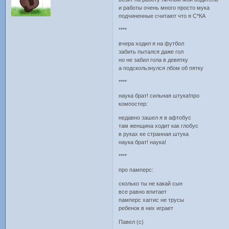
и работы очень много просто мука
подчиненные считают что я С*КА
****
вчера ходил я на футбол
забить пытался даже гол
но не забил гола в девятку
а подскользнулся лбом об пятку
****
наука брат! сильная штука!про
компостер:
недавно зашел я в афтобус
там женщина ходит как глобус
в руках ее странная штука
наука брат! наука!
****
про памперс:
сколько ты не какай сын
все равно впитает
памперс хаггис не трусы
ребенок в них играет
Павел (с)