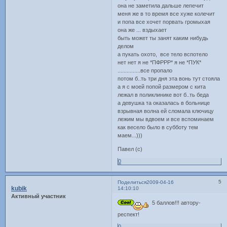
она не заметила дальше лепечит
меня же в то время все хуже колечит
и попа все хочет порвать громыхая
она же ... вздыхает
быть может ты занят каким нибудь
делом
а пукать охото, все тело вспотело
нет нет я не *ПФРРР* я не *ПУК*
...............все пропало
потом б..ть три дня эта вонь тут стояла
а я с моей попой размером с кита
лежал в поликлинике вот б..ть беда
а девушка та оказалась в больнице
взрывная волна ей сломала ключицу
лежим мы вдвоем и все вспоминаем
как весело было в субботу тем
маем...)))
Павел (с)
0
5
Поделиться
2009-04-16
kubik
14:10:10
Активный участник
5 баллов!!! автору-
респект!
0