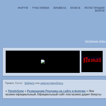
ФОРУМ
УЧАСТНИКИ
ПРАВИЛА
ПОИСК
РЕГИСТРАЦИЯ
ВОЙТИ
Активные темы
Привет, Гость!
Войдите
или
зарегистрируйтесь
.
»
TimeIsGone
»
Размещение Рекламы на сайте и форуме
»
Лев
казино официальный. Официальный сайт лев казино дарит бонусы