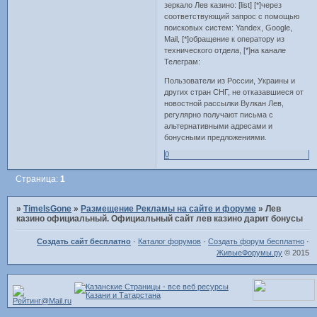
зеркало Лев казино: [list] [*]через
соответствующий запрос с помощью
поисковых систем: Yandex, Google,
Mail, [*]обращение к оператору из
технического отдела, [*]на канале
Телеграм:
Пользователи из России, Украины и
других стран СНГ, не отказавшиеся от
новостной рассылки Вулкан Лев,
регулярно получают письма с
альтернативными адресами и
бонусными предложениями.
0
Страница:
1
»
TimeIsGone
»
Размещение Рекламы на сайте и форуме
»
Лев
казино официальный. Официальный сайт лев казино дарит бонусы
Создать сайт бесплатно
·
Каталог форумов
·
Создать форум бесплатно
·
ЖивыеФорумы.ру
© 2015