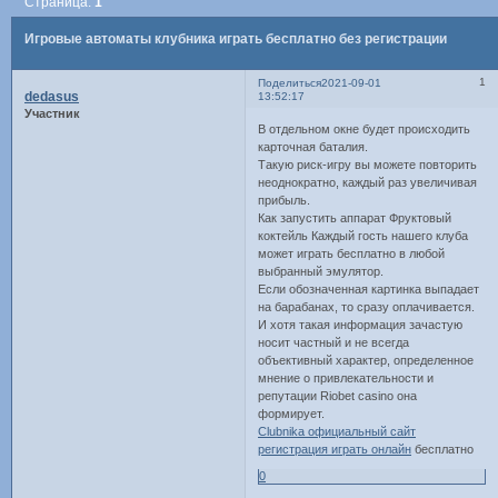
Страница:
1
Игровые автоматы клубника играть бесплатно без регистрации
1
Поделиться
2021-09-01
dedasus
13:52:17
Участник
В отдельном окне будет происходить
карточная баталия.
Такую риск-игру вы можете повторить
неоднократно, каждый раз увеличивая
прибыль.
Как запустить аппарат Фруктовый
коктейль Каждый гость нашего клуба
может играть бесплатно в любой
выбранный эмулятор.
Если обозначенная картинка выпадает
на барабанах, то сразу оплачивается.
И хотя такая информация зачастую
носит частный и не всегда
объективный характер, определенное
мнение о привлекательности и
репутации Riobet casino она
формирует.
Clubnika официальный сайт
регистрация играть онлайн
бесплатно
0