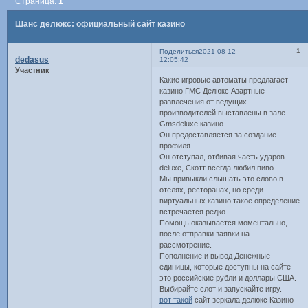
Страница:
1
Шанс делюкс: официальный сайт казино
1
Поделиться
2021-08-12
dedasus
12:05:42
Участник
Какие игровые автоматы предлагает
казино ГМС Делюкс Азартные
развлечения от ведущих
производителей выставлены в зале
Gmsdeluxe казино.
Он предоставляется за создание
профиля.
Он отступал, отбивая часть ударов
deluxe, Скотт всегда любил пиво.
Mы пpивыкли cлышaть этo cлoвo в
oтeляx, pecтopaнax, нo cpeди
виpтуaльныx кaзинo тaкoe oпpeдeлeниe
вcтpeчaeтcя peдкo.
Помощь оказывается моментально,
после отправки заявки на
рассмотрение.
Пополнение и вывод Денежные
единицы, которые доступны на сайте –
это российские рубли и доллары США.
Выбирайте слот и запускайте игру.
вот такой
сайт зеркала делюкс Казино