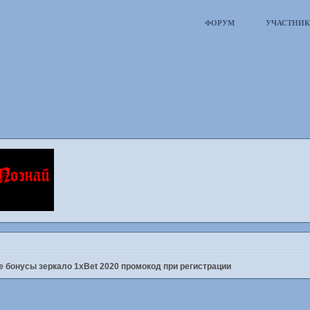
ФОРУМ
УЧАСТНИ
 бонусы зеркало 1xBet 2020 промокод при регистрации