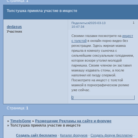
Страница:
1
Толстушка приняла участие в инцесте
1
Поделиться
2020-03-13
dedasus
10:47:34
Участник
Своими глазами посмотрите на
инцест
с толстой
в онлайн порно видео без
регистрации. Здесь жирная мамка
пришла в комнату сыночка с
сильнейшим сексуальным голоданием,
которое вскоре утолил молодой
парнишка. Своим членом он заставил
мамашу издавать стоны, а после
наполнил её пизду спермой.
Посмотрите на инцест с толстой
мамкой в порнографическом ролике
уже сейчас.
0
Страница:
1
»
TimeIsGone
»
Размещение Рекламы на сайте и форуме
»
Толстушка приняла участие в инцесте
Создать сайт бесплатно
·
Каталог форумов
·
Создать форум бесплатно
·