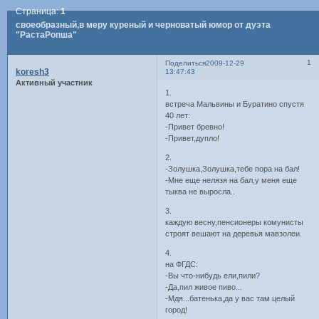
Страница:
1
своеобразный,в меру куреный и черноватый юмор от дуэта
"РастаРопша"
1
Поделиться
2009-12-29
koresh3
13:47:43
Активный участник
1.
встреча Мальвины и Буратино спустя
40 лет:
-Привет бревно!
-Привет,дупло!
2.
-Золушка,Золушка,тебе пора на бал!
-Мне еще нелязя на бал,у меня еще
тыква не выросла..
3.
каждую весну,пенсионеры комунисты
строят вешают на деревья мавзолеи.
4.
на ФГДС:
-Вы что-нибудь ели,пили?
-Да,пил живое пиво...
-Мдя...батенька,да у вас там целый
город!