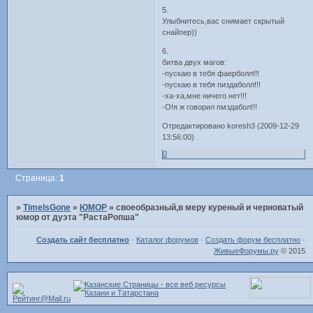
5.
Улыбнитесь,вас снимает скрытый
снайпер))
6.
битва двух магов:
-пускаю в тебя фаерболл!!!
-пускаю в тебя пиздаболл!!!
-ха-ха,мне ничего нет!!!
-О!я ж говорил пмздабол!!!
Отредактировано koresh3 (2009-12-29
13:56:00)
0
Страница:
1
»
TimeIsGone
»
ЮМОР
»
своеобразный,в меру куреный и черноватый
юмор от дуэта "РастаРопша"
Создать сайт бесплатно
·
Каталог форумов
·
Создать форум бесплатно
·
ЖивыеФорумы.ру
© 2015