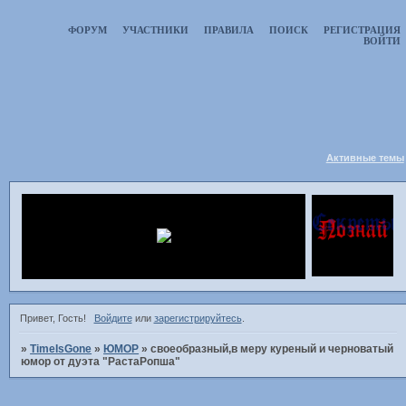
ФОРУМ
УЧАСТНИКИ
ПРАВИЛА
ПОИСК
РЕГИСТРАЦИЯ
ВОЙТИ
Активные темы
Привет, Гость!
Войдите
или
зарегистрируйтесь
.
»
TimeIsGone
»
ЮМОР
»
своеобразный,в меру куреный и черноватый
юмор от дуэта "РастаРопша"