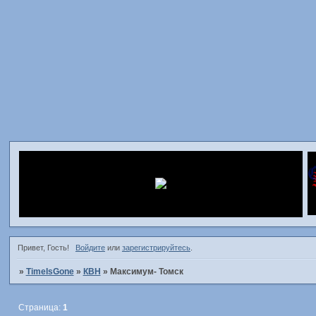
Привет, Гость!
Войдите
или
зарегистрируйтесь
.
»
TimeIsGone
»
КВН
»
Максимум- Томск
Страница:
1