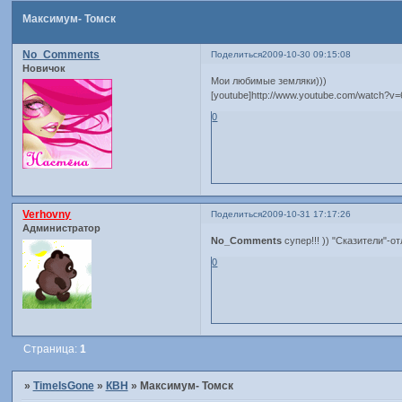
Максимум- Томск
No_Comments
Поделиться
2009-10-30 09:15:08
Новичок
Мои любимые земляки)))
[youtube]http://www.youtube.com/watch?v
0
Verhovny
Поделиться
2009-10-31 17:17:26
Администратор
No_Comments
супер!!! )) "Сказители"-
0
Страница:
1
»
TimeIsGone
»
КВН
»
Максимум- Томск