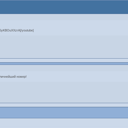
=6yKBOuXXzrA[/youtube]
отличнейший номер!