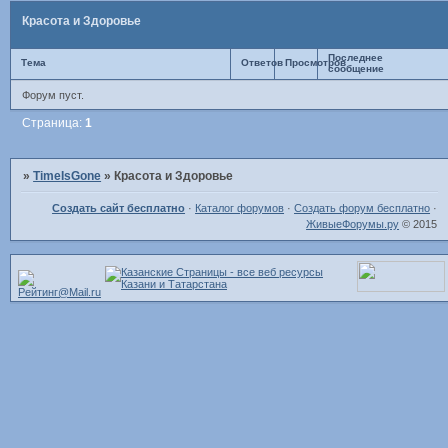
Красота и Здоровье
Последнее
Тема
Ответов
Просмотров
сообщение
Форум пуст.
Страница:
1
»
TimeIsGone
»
Красота и Здоровье
Создать сайт бесплатно
·
Каталог форумов
·
Создать форум бесплатно
·
ЖивыеФорумы.ру
© 2015