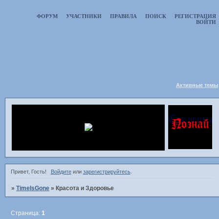
ФОРУМ
УЧАСТНИКИ
ПРАВИЛА
ПОИСК
РЕГИСТРАЦИЯ
ВОЙТИ
Активные темы
Привет, Гость!
Войдите
или
зарегистрируйтесь
.
»
TimeIsGone
»
Красота и Здоровье
Страница:
1