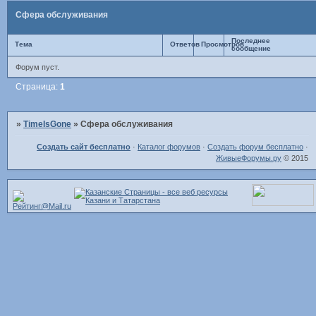
Сфера обслуживания
Последнее
Тема
Ответов
Просмотров
сообщение
Форум пуст.
Страница:
1
»
TimeIsGone
»
Сфера обслуживания
Создать сайт бесплатно
·
Каталог форумов
·
Создать форум бесплатно
·
ЖивыеФорумы.ру
© 2015