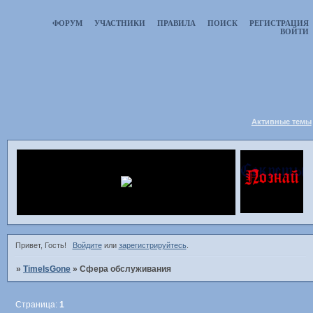
ФОРУМ
УЧАСТНИКИ
ПРАВИЛА
ПОИСК
РЕГИСТРАЦИЯ
ВОЙТИ
Активные темы
Привет, Гость!
Войдите
или
зарегистрируйтесь
.
»
TimeIsGone
»
Сфера обслуживания
Страница:
1