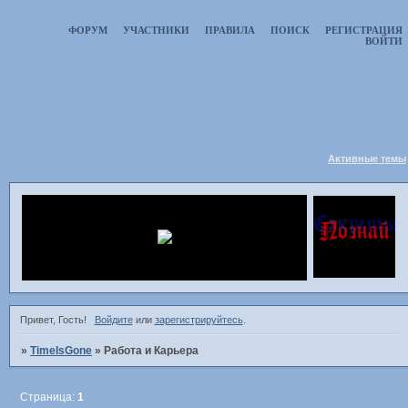
ФОРУМ
УЧАСТНИКИ
ПРАВИЛА
ПОИСК
РЕГИСТРАЦИЯ
ВОЙТИ
Активные темы
Привет, Гость!
Войдите
или
зарегистрируйтесь
.
»
TimeIsGone
»
Работа и Карьера
Страница:
1