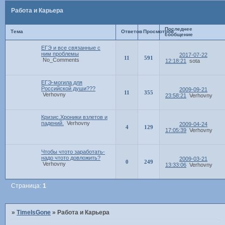
Работа и Карьера
Последнее
Тема
Ответов
Просмотров
сообщение
ЕГЭ и все связанные с
ним проблемы
2017-07-22
11
591
No_Comments
12:18:21
sota
ЕГЭ-могила для
Российской души???
2009-09-21
11
355
Verhovny
23:58:21
Verhovny
Кризис.Хроники взлетов и
падений.
Verhovny
2009-04-24
4
129
17:05:39
Verhovny
Чтобы чтото заработать-
надо чтото довложить?
2009-03-21
0
249
Verhovny
13:33:06
Verhovny
Страница:
1
»
TimeIsGone
»
Работа и Карьера