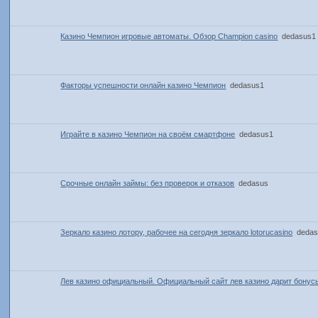
Казино Чемпион игровые автоматы. Обзор Champion casino
dedasus1
Факторы успешности онлайн казино Чемпион
dedasus1
Играйте в казино Чемпион на своём смартфоне
dedasus1
Срочные онлайн займы: без проверок и отказов
dedasus
Зеркало казино лотору, рабочее на сегодня зеркало lotorucasino
deda
Лев казино официальный. Официальный сайт лев казино дарит бонус