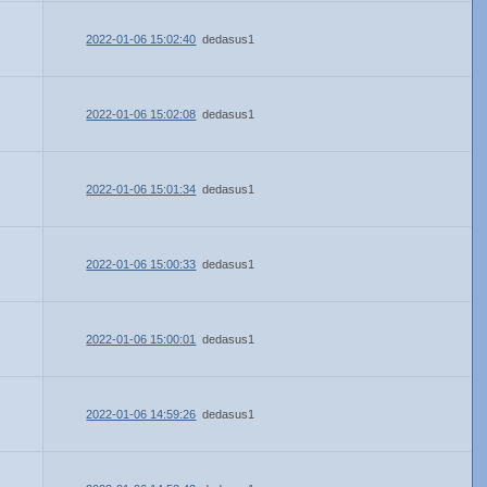
2022-01-06 15:02:40
dedasus1
2022-01-06 15:02:08
dedasus1
2022-01-06 15:01:34
dedasus1
2022-01-06 15:00:33
dedasus1
2022-01-06 15:00:01
dedasus1
2022-01-06 14:59:26
dedasus1