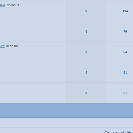
ника
dedasus
0
194
0
70
нет
dedasus
0
64
0
51
0
61
Создать сайт бе