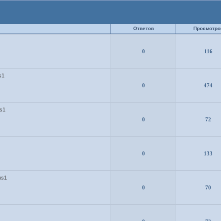
Ответов
Просмотро
0
116
s1
0
474
s1
0
72
0
133
us1
0
70