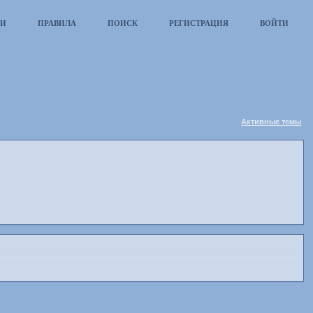
КИ
ПРАВИЛА
ПОИСК
РЕГИСТРАЦИЯ
ВОЙТИ
Активные темы