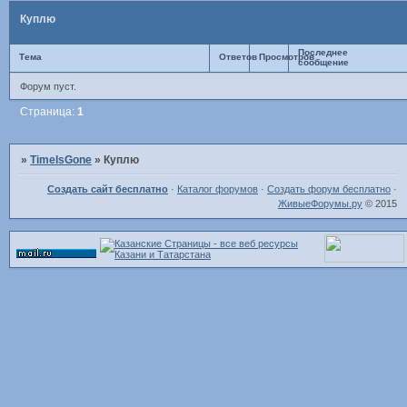
Куплю
Последнее
Тема
Ответов
Просмотров
сообщение
Форум пуст.
Страница:
1
»
TimeIsGone
»
Куплю
Создать сайт бесплатно
·
Каталог форумов
·
Создать форум бесплатно
·
ЖивыеФорумы.ру
© 2015