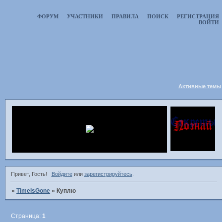
ФОРУМ
УЧАСТНИКИ
ПРАВИЛА
ПОИСК
РЕГИСТРАЦИЯ
ВОЙТИ
Активные темы
Привет, Гость!
Войдите
или
зарегистрируйтесь
.
»
TimeIsGone
»
Куплю
Страница:
1